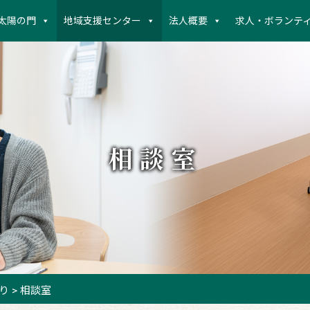
太陽の門
地域支援センター
法人概要
求人・ボランテ
相談室
り
>
相談室